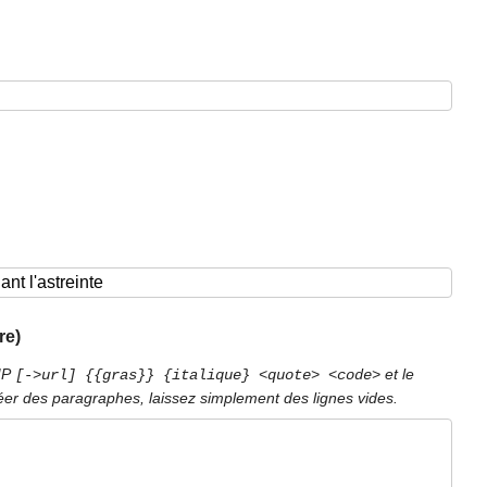
re)
PIP
et le
[->url] {{gras}} {italique} <quote> <code>
éer des paragraphes, laissez simplement des lignes vides.