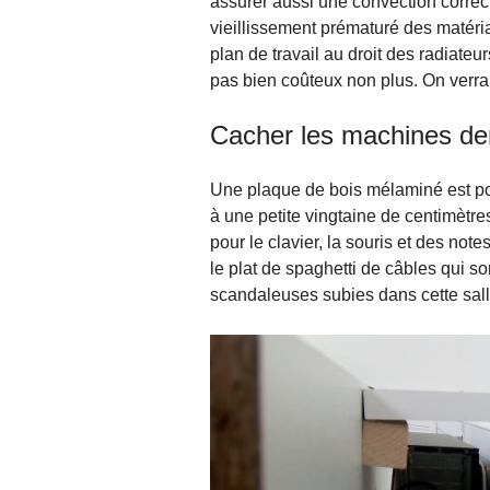
assurer aussi une convection correct
vieillissement prématuré des matéria
plan de travail au droit des radiateu
pas bien coûteux non plus. On verra 
Cacher les machines der
Une plaque de bois mélaminé est posé
à une petite vingtaine de centimètre
pour le clavier, la souris et des not
le plat de spaghetti de câbles qui s
scandaleuses subies dans cette salle