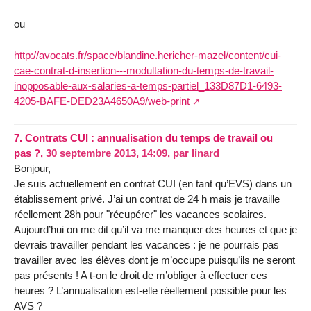
ou
http://avocats.fr/space/blandine.hericher-mazel/content/cui-
cae-contrat-d-insertion---modultation-du-temps-de-travail-
inopposable-aux-salaries-a-temps-partiel_133D87D1-6493-
4205-BAFE-DED23A4650A9/web-print
7.
Contrats CUI : annualisation du temps de travail ou
pas ?,
30 septembre 2013, 14:09
,
par
linard
Bonjour,
Je suis actuellement en contrat CUI (en tant qu’EVS) dans un
établissement privé. J’ai un contrat de 24 h mais je travaille
réellement 28h pour "récupérer" les vacances scolaires.
Aujourd’hui on me dit qu’il va me manquer des heures et que je
devrais travailler pendant les vacances : je ne pourrais pas
travailler avec les élèves dont je m’occupe puisqu’ils ne seront
pas présents ! A t-on le droit de m’obliger à effectuer ces
heures ? L’annualisation est-elle réellement possible pour les
AVS ?