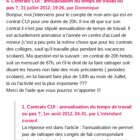
4.
Contrats CUI : annualisation du temps de travail ou
pas ?,
31 juillet 2012, 19:26
,
par
Dominique
Bonjour, moi j’interviens pour le compte de mon ami qui est en
contrat CUI pour une durée de 20h. Il me dit que sur son
contrat il n’est pas stipulé annualisation de temps de travail. Il
est actuellement animateur a l’année en centre d’accueil de
mineur (c’est a peu près la même chose que pour les contrats
des collèges, sauf qu’il travaille plus pendant les vacances
scolaire). Ma question est la suivant : en contrat de 20h hebdo,
soit un mensuel de 87h, on t’il le droit de lui faire rattraper soit
disant les heures non faite des mois précedents ( periodes
scolaire), en lui faisant faire plus de 130h au mois de Juillet,
là où l’activité est la plus importante ???
Merci de l’aide que vous pourrez m’apporter !!!
1.
Contrats CUI : annualisation du temps de travail
ou pas ?,
1er août 2012, 04:41
,
par
L’intendant
zonard
La réponse est dans l’article : l’annualisation ne permet
pas de rattraper des congés de fait correspondant