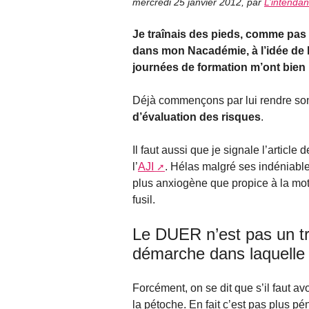
mercredi 25 janvier 2012
,
par
L’intendan
Je traînais des pieds, comme pas
dans mon Nacadémie, à l’idée de 
journées de formation m’ont bien 
Déjà commençons par lui rendre son
d’évaluation des risques
.
Il faut aussi que je signale l’articl
l’
AJI
. Hélas malgré ses indéniables
plus anxiogène que propice à la motiv
fusil.
Le DUER n’est pas un tru
démarche dans laquelle
Forcément, on se dit que s’il faut av
la pétoche. En fait c’est pas plus pén