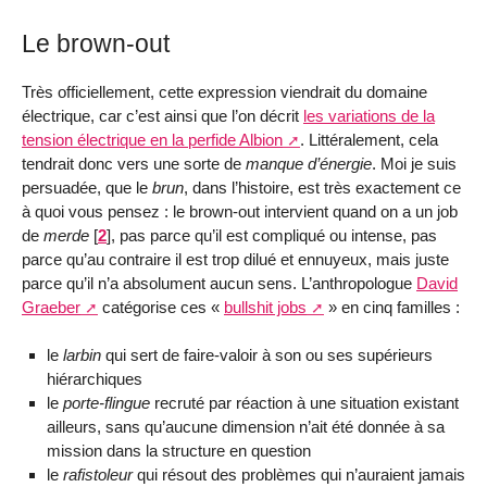
Le brown-out
Très officiellement, cette expression viendrait du domaine
électrique, car c’est ainsi que l’on décrit
les variations de la
tension électrique en la perfide Albion
. Littéralement, cela
tendrait donc vers une sorte de
manque d’énergie
. Moi je suis
persuadée, que le
brun
, dans l’histoire, est très exactement ce
à quoi vous pensez : le brown-out intervient quand on a un job
de
merde
[
2
]
, pas parce qu’il est compliqué ou intense, pas
parce qu’au contraire il est trop dilué et ennuyeux, mais juste
parce qu’il n’a absolument aucun sens. L’anthropologue
David
Graeber
catégorise ces «
bullshit jobs
» en cinq familles :
le
larbin
qui sert de faire-valoir à son ou ses supérieurs
hiérarchiques
le
porte-flingue
recruté par réaction à une situation existant
ailleurs, sans qu’aucune dimension n’ait été donnée à sa
mission dans la structure en question
le
rafistoleur
qui résout des problèmes qui n’auraient jamais