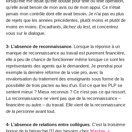
lorsqu’elle me disait qu’elle doutait pour telle ou telle opération,
qu’elle avait besoin de mon avis ou de mon appui. Ce n’était
jamais mon contrôle dont elle avait besoin. Je n’ai pas eu plus
de rejets que les années précédentes, plutôt moins et plutôt de
moins en moins.
Encadrants, lâchez du lest
, et concentrez
vous sur le dialogue.
3- L’absence de reconnaissance
. Lorsque la réponse à un
manque de reconnaissance au travail est purement financière,
elle a peu de chance de fonctionner même lorsque ce sont les
représentants des agents qui le demandent. Je prendrai pour
exemple la dernière réforme de la voie pro, avec la
revalorisation du traitement des enseignants sous forme de la
possibilité de trois pactes au lieu d’un. Est-ce que les PLP se
sentent mieux ? Mieux reconnus ? Ce n’est pas ce qui ressort.
La reconnaissance ne vient pas que de la reconnaissance –
financière ou autre – du travail. Elle vient de la
reconnaissance
de la personne
avant tout.
4- L’absence de relations entre collègues
. C’est la troisième
brique de la hiérarchie
[
1
]
des besoins chez
Maslow
,