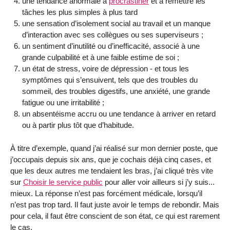
une tendance anormale à
procrastiner
et à remettre les
tâches les plus simples à plus tard
une sensation d’isolement social au travail et un manque
d’interaction avec ses collègues ou ses superviseurs ;
un sentiment d’inutilité ou d’inefficacité, associé à une
grande culpabilité et à une faible estime de soi ;
un état de stress, voire de dépression - et tous les
symptômes qui s’ensuivent, tels que des troubles du
sommeil, des troubles digestifs, une anxiété, une grande
fatigue ou une irritabilité ;
un absentéisme accru ou une tendance à arriver en retard
ou à partir plus tôt que d’habitude.
À titre d’exemple, quand j’ai réalisé sur mon dernier poste, que
j’occupais depuis six ans, que je cochais déjà cinq cases, et
que les deux autres me tendaient les bras, j’ai cliqué très vite
sur
Choisir le service public
pour aller voir ailleurs si j’y suis...
mieux. La réponse n’est pas forcément médicale, lorsqu’il
n’est pas trop tard. Il faut juste avoir le temps de rebondir. Mais
pour cela, il faut être conscient de son état, ce qui est rarement
le cas.