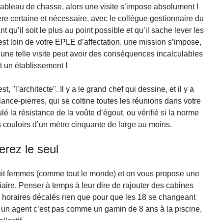
 tableau de chasse, alors une visite s’impose absolument !
ère certaine et nécessaire, avec le collègue gestionnaire du
 qu’il soit le plus au point possible et qu’il sache lever les
est loin de votre EPLE d’affectation, une mission s’impose,
une telle visite peut avoir des conséquences incalculables
t un établissement !
t, "l’architecte". Il y a le grand chef qui dessine, et il y a
lance-pierres, qui se coltine toutes les réunions dans votre
ulé la résistance de la voûte d’égout, ou vérifié si la norme
ouloirs d’un mètre cinquante de large au moins.
erez le seul
uit femmes (comme tout le monde) et on vous propose une
ire. Penser à temps à leur dire de rajouter des cabines
à horaires décalés rien que pour que les 18 se changeant
 un agent c’est pas comme un gamin de 8 ans à la piscine,