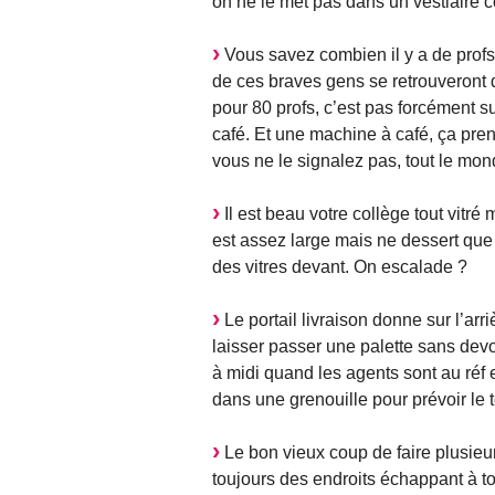
on ne le met pas dans un vestiaire co
Vous savez combien il y a de profs
de ces braves gens se retrouveront d
pour 80 profs, c’est pas forcément suf
café. Et une machine à café, ça prend 
vous ne le signalez pas, tout le mon
Il est beau votre collège tout vitré m
est assez large mais ne dessert que l
des vitres devant. On escalade ?
Le portail livraison donne sur l’ar
laisser passer une palette sans devoi
à midi quand les agents sont au réf et
dans une grenouille pour prévoir l
Le bon vieux coup de faire plusieurs
toujours des endroits échappant à to