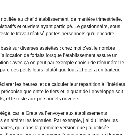
tifiée au chef d’établissement, de manière trimestrielle,
istratifs et ouvriers ayant participé. Le gestionnaire, sous
teste le travail réalisé par les personnels qu’il encadre.
basé sur diverses assiettes ; chez moi c’est le nombre
’allocation de forfaits lorsque l’établissement assure un
tion : avec ça on peut par exemple choisir de rémunérer le
pare des petits fours, plutôt que tout acheter à un traiteur.
larer les heures, et de calculer leur répartition à l’intérieur
éconise que entre le tiers et le quart de l’enveloppe soit
s, et le reste aux personnels ouvriers.
otégé, car le Greta va l’envoyer aux établissements
s en altérer les formules. Par exemple, j’ai du limiter les
ires, qui dans la première version que j’ai utilisée,
ons d’heures pour consommer l’enveloppe jusqu’au dernier