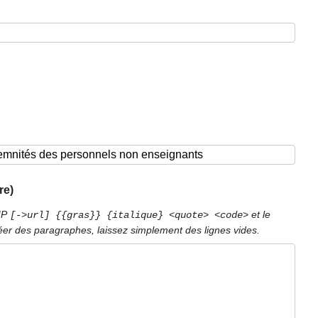
re)
PIP
et le
[->url] {{gras}} {italique} <quote> <code>
éer des paragraphes, laissez simplement des lignes vides.