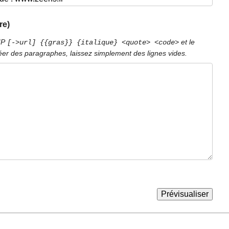
re)
PIP
et le
[->url] {{gras}} {italique} <quote> <code>
éer des paragraphes, laissez simplement des lignes vides.