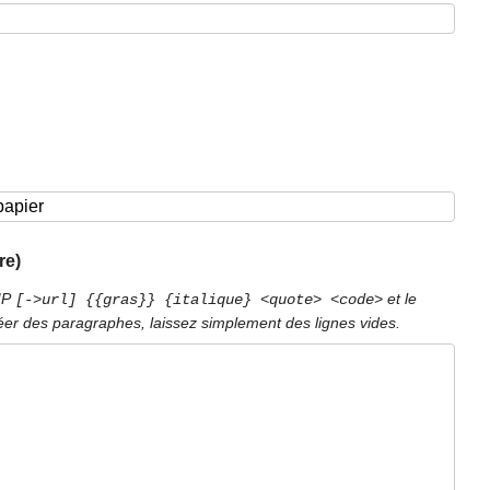
re)
PIP
et le
[->url] {{gras}} {italique} <quote> <code>
éer des paragraphes, laissez simplement des lignes vides.