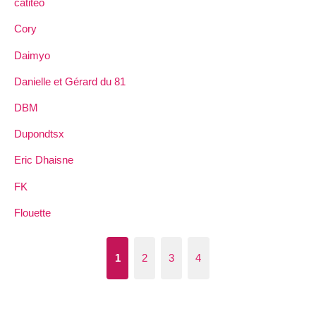
catiteo
Cory
Daimyo
Danielle et Gérard du 81
DBM
Dupondtsx
Eric Dhaisne
FK
Flouette
1
2
3
4