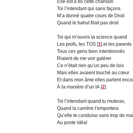
Elle est à toi cette chanson
Toi l’intendant qui sans façons
M’a donné quatre cours de Droit
Quand le bahut filait pas droit
Toi qui m’ouvris ta science quand
Les profs, les TOS
[
1
]
et les parents
Tous ces gens bien intentionnés
Riaient de me voir galérer
Ce n’était rien qu’un peu de lois
Mais elles avaient touché au cœur
Et dans mon âme elles parlent enco
À la manière d’un IA
[
2
]
Toi l’intendant quand tu muteras,
Quand la carrière t’emportera
Qu’elle te conduise sans trop de ma
Au poste idéal