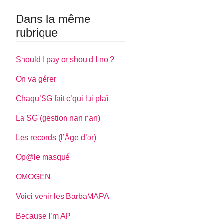
Dans la même
rubrique
Should I pay or should I no ?
On va gérer
Chaqu’SG fait c’qui lui plaît
La SG (gestion nan nan)
Les records (l’Âge d’or)
Op@le masqué
OMOGEN
Voici venir les BarbaMAPA
Because I’m AP