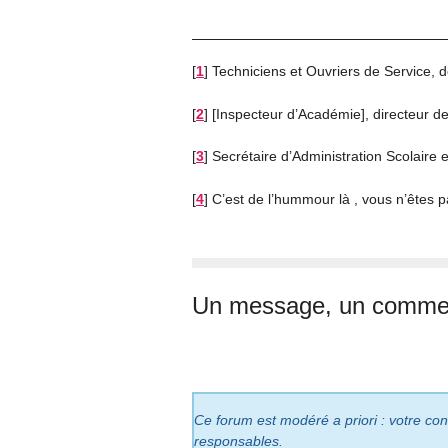
[
1
]
Techniciens et Ouvriers de Service, 
[
2
]
[Inspecteur d’Académie], directeur d
[
3
]
Secrétaire d’Administration Scolaire e
[
4
]
C’est de l’hummour là , vous n’êtes 
Un message, un commen
Ce forum est modéré a priori : votre cont
responsables.