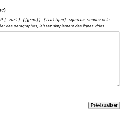
re)
PIP
et le
[->url] {{gras}} {italique} <quote> <code>
éer des paragraphes, laissez simplement des lignes vides.