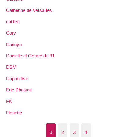
Catherine de Versailles
catiteo
Cory
Daimyo
Danielle et Gérard du 81
DBM
Dupondtsx
Eric Dhaisne
FK
Flouette
1
2
3
4