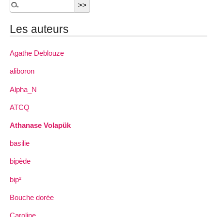
Les auteurs
Agathe Deblouze
aliboron
Alpha_N
ATCQ
Athanase Volapük
basilie
bipède
bip²
Bouche dorée
Caroline