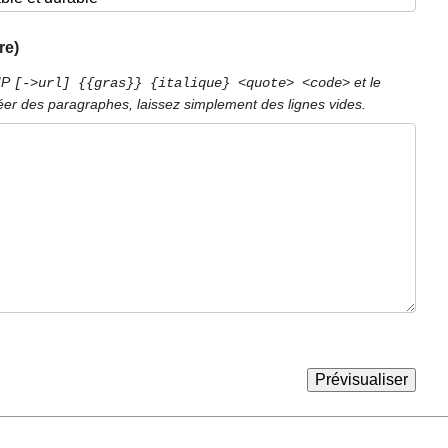
re)
PIP
et le
[->url] {{gras}} {italique} <quote> <code>
éer des paragraphes, laissez simplement des lignes vides.