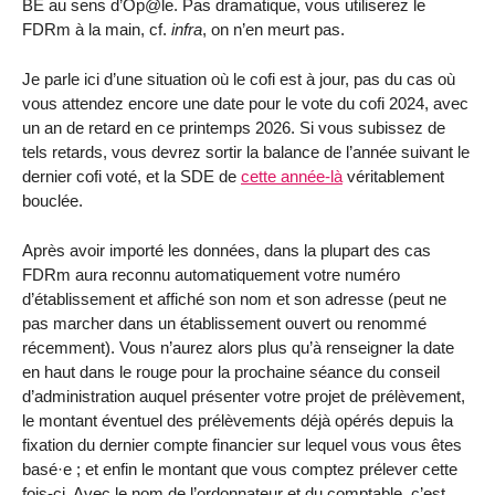
BE au sens d’Op@le. Pas dramatique, vous utiliserez le
FDRm à la main, cf.
infra
, on n’en meurt pas.
Je parle ici d’une situation où le cofi est à jour, pas du cas où
vous attendez encore une date pour le vote du cofi 2024, avec
un an de retard en ce printemps 2026. Si vous subissez de
tels retards, vous devrez sortir la balance de l’année suivant le
dernier cofi voté, et la SDE de
cette année-là
véritablement
bouclée.
Après avoir importé les données, dans la plupart des cas
FDRm aura reconnu automatiquement votre numéro
d’établissement et affiché son nom et son adresse (peut ne
pas marcher dans un établissement ouvert ou renommé
récemment). Vous n’aurez alors plus qu’à renseigner la date
en haut dans le rouge pour la prochaine séance du conseil
d’administration auquel présenter votre projet de prélèvement,
le montant éventuel des prélèvements déjà opérés depuis la
fixation du dernier compte financier sur lequel vous vous êtes
basé·e ; et enfin le montant que vous comptez prélever cette
fois-ci. Avec le nom de l’ordonnateur et du comptable, c’est