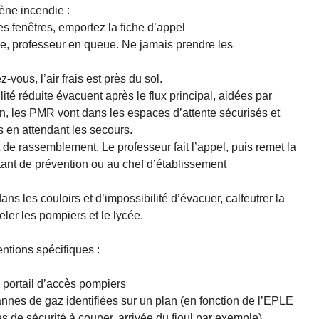
ène incendie :
es fenêtres, emportez la fiche d’appel
e, professeur en queue. Ne jamais prendre les
vous, l’air frais est près du sol.
té réduite évacuent après le flux principal, aidées par
, les PMR vont dans les espaces d’attente sécurisés et
 en attendant les secours.
de rassemblement. Le professeur fait l’appel, puis remet la
stant de prévention ou au chef d’établissement
s les couloirs et d’impossibilité d’évacuer, calfeutrer la
peler les pompiers et le lycée.
entions spécifiques :
 portail d’accès pompiers
nnes de gaz identifiées sur un plan (en fonction de l’EPLE
es de sécurité à couper, arrivée du fioul par exemple).