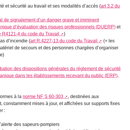
 et sécurité au travail et ses modalités d’accès (
art 3.2 du
ial de signalement d’un danger grave et imminent
nique d’évaluation des risques professionnels (DUERP)
et
le R4121-4 du code du Travail
)
as d’incendie (
art R.4227-13 du code du Travail
(+ les
tériel de secours et des personnes chargées d’organiser
e)
obation des dispositions générales du règlement de sécurité
 panique dans les établissements recevant du public (ERP),
formes à la
norme NF S 60-303
, destinées aux
, constamment mises à jour, et affichées sur supports fixes
r :
d’alerte des sapeurs-pompiers