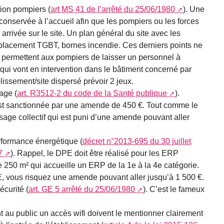
ion pompiers (
art MS 41 de l’arrêté du 25/06/1980
). Une
conservée à l’accueil afin que les pompiers ou les forces
 arrivée sur le site. Un plan général du site avec les
lacement TGBT, bornes incendie. Ces derniers points ne
s permettent aux pompiers de laisser un personnel à
s qui vont en intervention dans le bâtiment concerné par
lissement/site dispersé prévoir 2 jeux.
age (
art. R3512-2 du code de la Santé publique
).
est sanctionnée par une amende de 450 €. Tout comme le
usage collectif qui est puni d’une amende pouvant aller
rformance énergétique (
décret n°2013-695 du 30 juillet
7
). Rappel, le DPE doit être réalisé pour les ERP
e 250 m² qui accueille un ERP de la 1e à la 4e catégorie.
E, vous risquez une amende pouvant aller jusqu’à 1 500 €.
écurité (
art. GE 5 arrêté du 25/06/1980
). C’est le fameux
 au public un accès wifi doivent le mentionner clairement