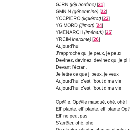
GJRN
(jéji herrène)
[
21
]
GMNIN
(géhemnine)
[
22
]
YCCPIERO
(ikpiérrot)
[
23
]
YGIMORD
(ijimort)
[
24
]
YMENARCH
(iménark)
[
25
]
YRCIM
ihercime)
[
26
]
Aujourd’hui
J’rapproche qui je peux, je peux
Devinez, devinez, devinez qui je pil
Devant l’écran,
Je lettre ce que j’ peux, je veux
Aujourd’hui c’est l’bout d’ma vie
Aujourd’hui c’est l’bout d’ma vie
Op@le, Op@le masqué, ohé, ohé !
Ell’ plante, ell’ plante, ell’ plante
Ell’ ne peut pas
S’arrêter, ohé, ohé
De planter, planter, planter, planter, 