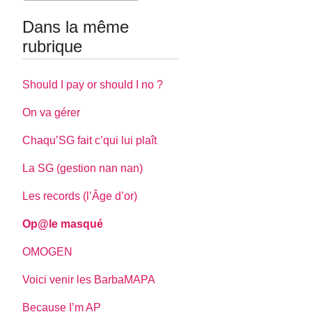
Dans la même
rubrique
Should I pay or should I no ?
On va gérer
Chaqu’SG fait c’qui lui plaît
La SG (gestion nan nan)
Les records (l’Âge d’or)
Op@le masqué
OMOGEN
Voici venir les BarbaMAPA
Because I’m AP