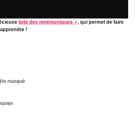
récieuse
liste des mnémoniques
, qui permet de faire
apprendre !
 Op@le masqué
planter