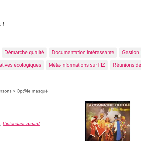
 !
Démarche qualité
Documentation intéressante
Gestion 
tiatives écologiques
Méta-informations sur l’IZ
Réunions de
ansons
>
Op@le masqué
9
,
L’intendant zonard