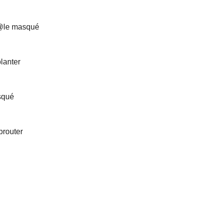
 Op@le masqué
planter
squé
 brouter