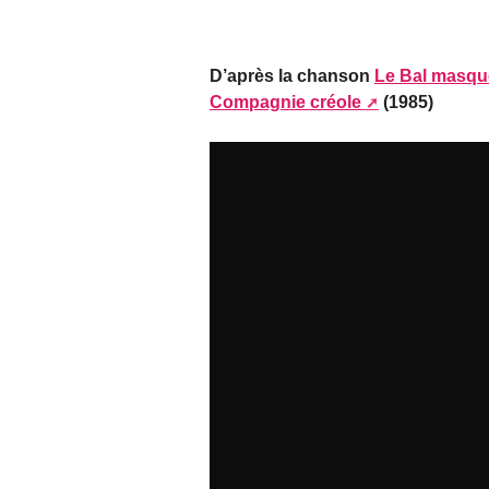
D’après la chanson
Le Bal masqu
Compagnie créole
(1985)