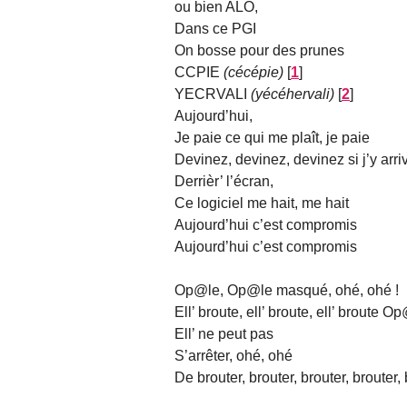
ou bien ALO,
Dans ce PGI
On bosse pour des prunes
CCPIE
(cécépie)
[
1
]
YECRVALI
(yécéhervali)
[
2
]
Aujourd’hui,
Je paie ce qui me plaît, je paie
Devinez, devinez, devinez si j’y arriv
Derrièr’ l’écran,
Ce logiciel me hait, me hait
Aujourd’hui c’est compromis
Aujourd’hui c’est compromis
Op@le, Op@le masqué, ohé, ohé !
Ell’ broute, ell’ broute, ell’ broute
Ell’ ne peut pas
S’arrêter, ohé, ohé
De brouter, brouter, brouter, brouter,