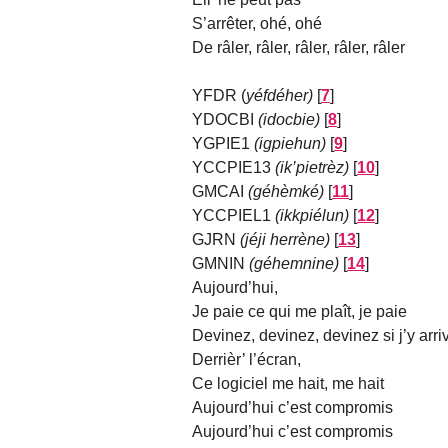
S’arrêter, ohé, ohé
De râler, râler, râler, râler, râler
YFDR (
yéfdéher)
[
7
]
YDOCBI
(idocbie)
[
8
]
YGPIE1
(igpiehun)
[
9
]
YCCPIE13
(ik’pietrèz)
[
10
]
GMCAI
(géhèmké)
[
11
]
YCCPIEL1
(ikkpiélun)
[
12
]
GJRN
(jéji herrène)
[
13
]
GMNIN
(géhemnine)
[
14
]
Aujourd’hui,
Je paie ce qui me plaît, je paie
Devinez, devinez, devinez si j’y arriv
Derrièr’ l’écran,
Ce logiciel me hait, me hait
Aujourd’hui c’est compromis
Aujourd’hui c’est compromis