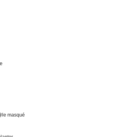
le
 Op@le masqué
planter